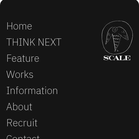
Home
THINK NEXT
Feature
Works
Information
About
Recruit
Contact