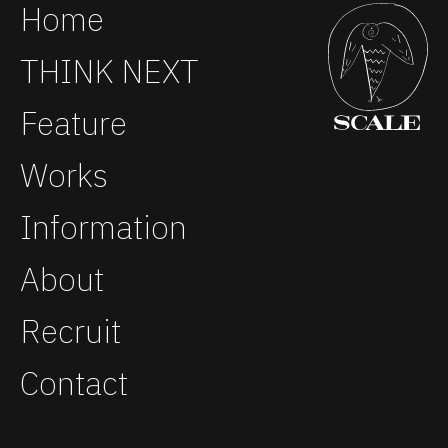
Home
THINK NEXT
Feature
Works
Information
About
Recruit
Contact