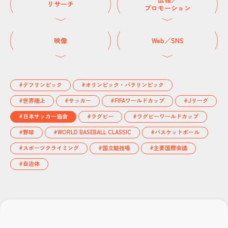
リサーチ
プロモーション
映像
Web／SNS
#デフリンピック
#オリンピック・パラリンピック
#世界陸上
#サッカー
#FIFAワールドカップ
#Jリーグ
#日本サッカー協会
#ラグビー
#ラグビーワールドカップ
#野球
#WORLD BASEBALL CLASSIC
#バスケットボール
#スポーツクライミング
#国立競技場
#主要国際会議
#自治体