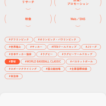
リサーチ
プロモーション
映像
Web／SNS
#デフリンピック
#オリンピック・パラリンピック
#世界陸上
#サッカー
#FIFAワールドカップ
#Jリーグ
#日本サッカー協会
#ラグビー
#ラグビーワールドカップ
#野球
#WORLD BASEBALL CLASSIC
#バスケットボール
#スポーツクライミング
#国立競技場
#主要国際会議
#自治体